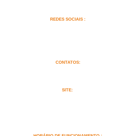
REDES SOCIAIS :
CONTATOS:
TEL.:  +5521997004790
atendimento@depillmais.com.br
SITE: 
www.depillmais.com.br
CNPJ: 60.967.559/0001-17 
HORÁRIO DE FUNCIONAMENTO :