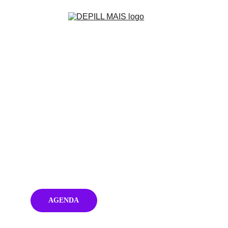
“Depilação é se priorizar. Seu 
momento, seu cuidado. Nós 
cuidamos de você, a decisão é 
sua"
AGENDA