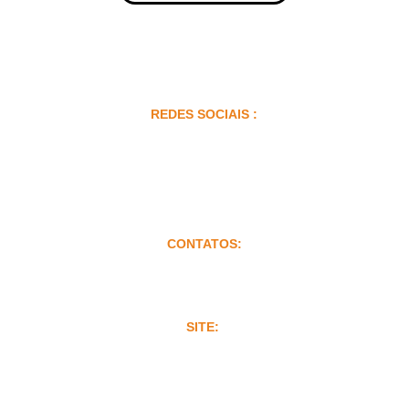
REDES SOCIAIS :
CONTATOS:
TEL.:  +5521997004790
atendimento@depillmais.com.br
SITE: 
www.depillmais.com.br